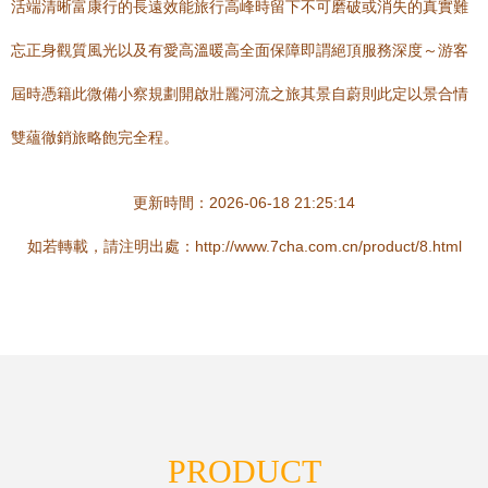
活端清晰富康行的長遠效能旅行高峰時留下不可磨破或消失的真實難
忘正身觀質風光以及有愛高溫暖高全面保障即謂絕頂服務深度～游客
屆時憑籍此微備小察規劃開啟壯麗河流之旅其景自蔚則此定以景合情
雙蘊徹銷旅略飽完全程。
更新時間：2026-06-18 21:25:14
如若轉載，請注明出處：http://www.7cha.com.cn/product/8.html
PRODUCT