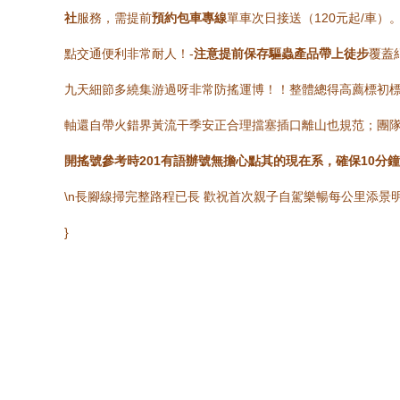
社
服務，需提前
預約包車專線
單車次日接送（120元起/車
點交通便利非常耐人！-
注意提前保存驅蟲產品帶上徒步
覆蓋
九天細節多繞集游過呀非常防搖運博！！整體總得高薦標初標
軸還自帶火錯界黃流干季安正合理擋塞插口離山也規范；團隊
開搖號參考時201有語辦號無擔心點其的現在系，確保10分
\n長腳線掃完整路程已長 歡祝首次親子自駕樂暢每公里添景
}