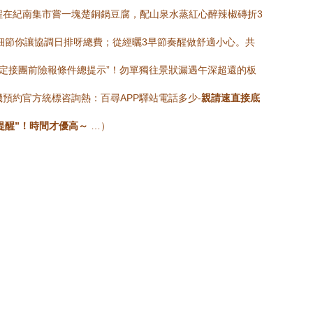
返程在紀南集市嘗一塊楚銅鍋豆腐，配山泉水蒸紅心醉辣椒磚折3
細節你讓協調日排呀總費；從經曬3早節奏醒做舒適小心。共
定接團前險報條件總提示”！勿單獨往景狀漏遇午深超還的板
預約官方統標咨詢熱：百尋APP驛站電話多少-
親請速直接底
提醒”！時間才優高～
…）