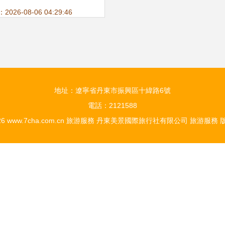
征集活動正式啟動
26-08-06 04:29:46
地址：遼寧省丹東市振興區十緯路6號
電話：2121588
26
www.7cha.com.cn
旅游服務
丹東美景國際旅行社有限公司
旅游服務