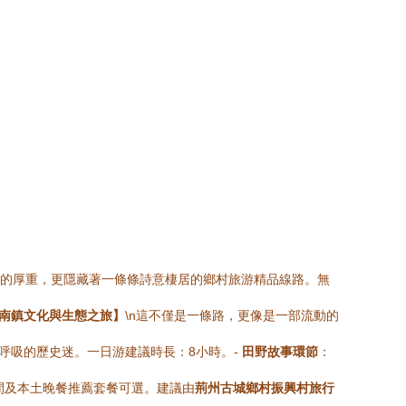
墻的厚重，更隱藏著一條條詩意棲居的鄉村旅游精品線路。無
南鎮文化與生態之旅】
\n這不僅是一條路，更像是一部流動的
呼吸的歷史迷。一日游建議時長：8小時。-
田野故事環節
：
間及本土晚餐推薦套餐可選。建議由
荊州古城鄉村振興村旅行