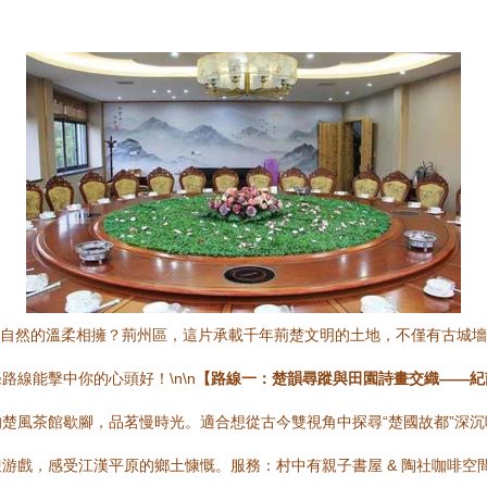
與自然的溫柔相擁？荊州區，這片承載千年荊楚文明的土地，不僅有古城
線能擊中你的心頭好！\n\n
【路線一：楚韻尋蹤與田園詩畫交織——紀
楚風茶館歇腳，品茗慢時光。適合想從古今雙視角中探尋“楚國故都”深沉
游戲，感受江漢平原的鄉土慷慨。服務：村中有親子書屋 & 陶社咖啡空