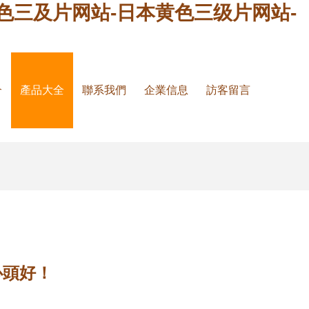
色三及片网站-日本黄色三级片网站-
介
產品大全
聯系我們
企業信息
訪客留言
心頭好！